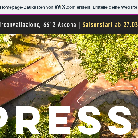
m Homepage-Baukasten von
.com
erstellt. Erstelle deine Websit
irconvallazione, 6612 Ascona |
Saisonstart ab 27.0
SSUM
PRES