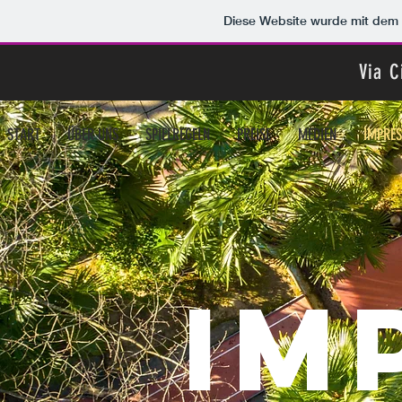
Diese Website wurde mit de
Via C
START
ÜBER UNS
SPIELREGELN
PREISE
MEDIEN
IMPRE
IM